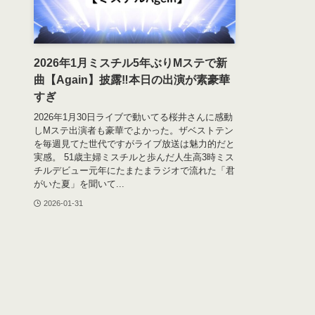
2026年1月ミスチル5年ぶりMステで新
曲【Again】披露‼本日の出演が素豪華
すぎ
2026年1月30日ライブで動いてる桜井さんに感動
しMステ出演者も豪華でよかった。ザベストテン
を毎週見てた世代ですがライブ放送は魅力的だと
実感。 51歳主婦ミスチルと歩んだ人生高3時ミス
チルデビュー元年にたまたまラジオで流れた「君
がいた夏」を聞いて...
2026-01-31