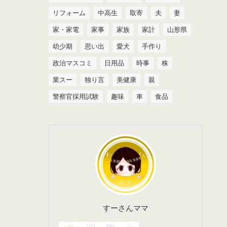
リフォーム
中高生
取寄
夫
妻
家・家電
家事
家族
家計
山形県
幼少期
思い出
愛犬
手作り
政治マスコミ
日用品
時事
株
業スー
独り言
美健康
親
警察官採用試験
趣味
車
食品
すーさんママ