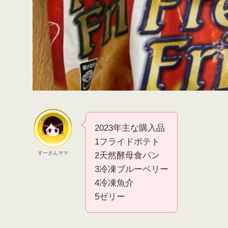
2023年主な購入品
1フライドポテト
すーさんママ
2天然酵母食パン
3冷凍ブルーベリー
4冷凍魚介
5ゼリー