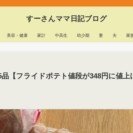
すーさんママ日記ブログ
美容・健康
家計
中高生
幼少期
妻
夫
家
め5品【フライドポテト値段が348円に値上