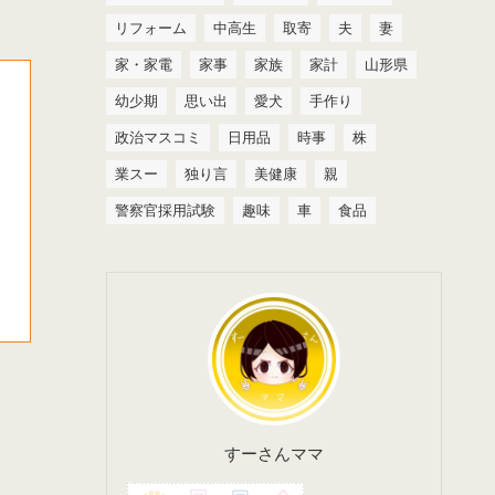
リフォーム
中高生
取寄
夫
妻
家・家電
家事
家族
家計
山形県
幼少期
思い出
愛犬
手作り
政治マスコミ
日用品
時事
株
業スー
独り言
美健康
親
警察官採用試験
趣味
車
食品
すーさんママ