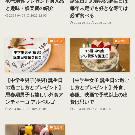
40代男性プレゼント購入品
誕生日】思春期の誕生日は
と趣味・娯楽費の紹介
毎年未定でも好きな寿司は
必ず食べる
2024-04-24
2025-12-05
2024-04-21
2025-12-05
記念日
記念日
【中学生男子(長男) 誕生日
【中学生女子 誕生日の過ご
の過ごし方とプレゼント】
し方とプレゼント】外食、
思春期男子も嬉しい外食ア
春服、映画で予想以上の出
ンティーコ アルベルゴ
費は思いで
2024-04-20
2025-12-05
2024-04-19
2026-03-29
記念日