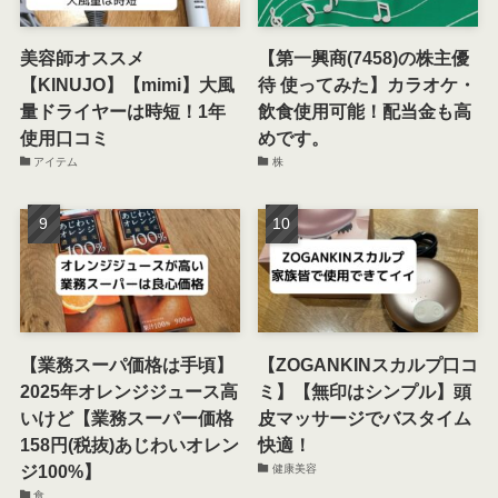
美容師オススメ
【第一興商(7458)の株主優
【KINUJO】【mimi】大風
待 使ってみた】カラオケ・
量ドライヤーは時短！1年
飲食使用可能！配当金も高
使用口コミ
めです。
アイテム
株
【業務スーパ価格は手頃】
【ZOGANKINスカルプ口コ
2025年オレンジジュース高
ミ】【無印はシンプル】頭
いけど【業務スーパー価格
皮マッサージでバスタイム
158円(税抜)あじわいオレン
快適！
ジ100%】
健康美容
食