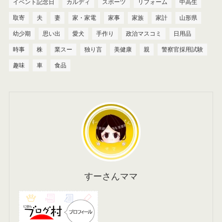
イベント記念日
カルディ
スポーツ
リフォーム
中高生
取寄
夫
妻
家・家電
家事
家族
家計
山形県
幼少期
思い出
愛犬
手作り
政治マスコミ
日用品
時事
株
業スー
独り言
美健康
親
警察官採用試験
趣味
車
食品
すーさんママ