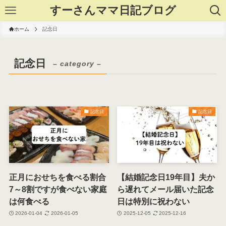
すーさんママ日記ブログ
ホーム
記念日
記念日
– category –
記念日
記念日
正月におせちを食べる割合
【結婚記念日19年目】夫か
7～8割ですが食べない家庭
ら遅れてメール届いた記念
は何食べる
日は特別に祝わない
2026-01-04
2026-01-05
2025-12-05
2025-12-16