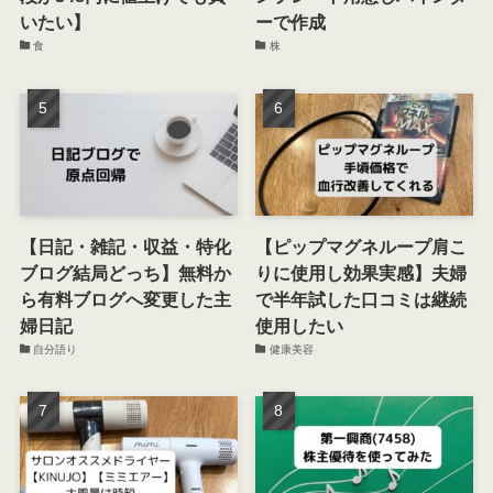
いたい】
ーで作成
食
株
【日記・雑記・収益・特化
【ピップマグネループ肩こ
ブログ結局どっち】無料か
りに使用し効果実感】夫婦
ら有料ブログへ変更した主
で半年試した口コミは継続
婦日記
使用したい
自分語り
健康美容