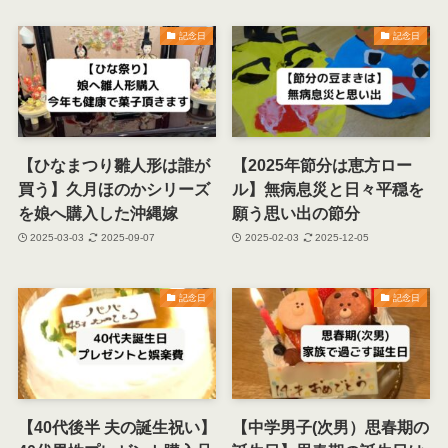
記念日
記念日
【ひなまつり雛人形は誰が
【2025年節分は恵方ロー
買う】久月ほのかシリーズ
ル】無病息災と日々平穏を
を娘へ購入した沖縄嫁
願う思い出の節分
2025-03-03
2025-09-07
2025-02-03
2025-12-05
記念日
記念日
【40代後半 夫の誕生祝い】
【中学男子(次男）思春期の