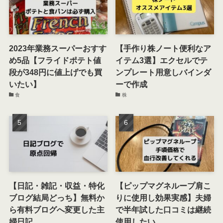
2023年業務スーパーおすす
【手作り株ノート便利なア
め5品【フライドポテト値
イテム3選】エクセルでテ
段が348円に値上げでも買
ンプレート用意しバインダ
いたい】
ーで作成
食
株
【日記・雑記・収益・特化
【ピップマグネループ肩こ
ブログ結局どっち】無料か
りに使用し効果実感】夫婦
ら有料ブログへ変更した主
で半年試した口コミは継続
婦日記
使用したい