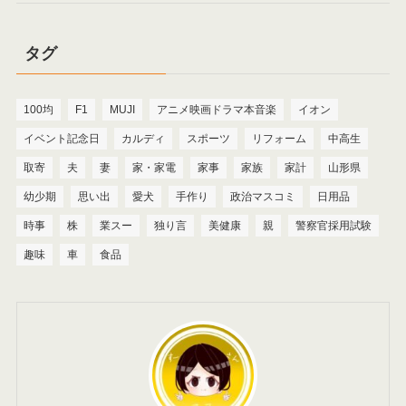
タグ
100均
F1
MUJI
アニメ映画ドラマ本音楽
イオン
イベント記念日
カルディ
スポーツ
リフォーム
中高生
取寄
夫
妻
家・家電
家事
家族
家計
山形県
幼少期
思い出
愛犬
手作り
政治マスコミ
日用品
時事
株
業スー
独り言
美健康
親
警察官採用試験
趣味
車
食品