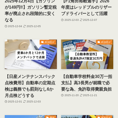
2025年12月4日【ガソリン
【F1角田裕毅選手】2026
が149円‼】ガソリン暫定税
年度はレッドブルのリザー
率が廃止され段階的に安く
ブドライバーとして活躍
なる
2025-12-03
2025-12-07
2025-12-04
2025-12-05
自分語り
自分語り
【日産メンテナンスパック
【自動車学校料金30万一括
点検費用】自動車の定期点
支払】高3長男が就職で必
検は義務でも罰則なし6か
要な為、免許取得費親負担
月点検どうする
2025-11-20
2025-11-21
2025-12-01
2025-12-03
趣味
家族支出