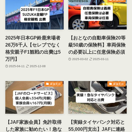
2025年日本GP鈴鹿来場者
【おとなの自動車保険20等
26万6千人【セレブでなく
級50歳の保険料】車両保険
格安親子F1観戦の出費は5
の必要以上に任意保険必須
万円】
2025-03-02
2025-03-11
2025-04-11
2025-12-08
家族支出
家族支出
【JAF家族会員】免許取得
【実録タイヤパンク対応と
した家族に勧めたい！急な
55,000円支出】JAFに連絡