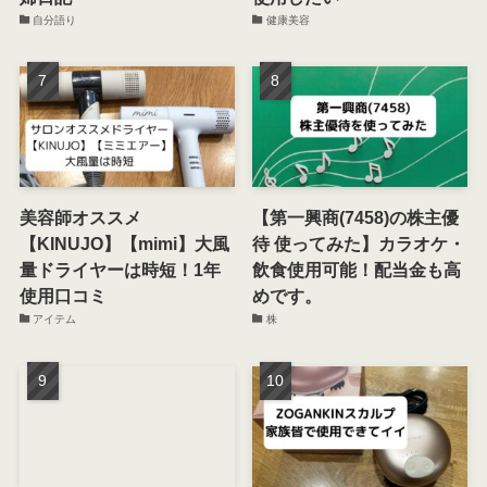
自分語り
健康美容
美容師オススメ
【第一興商(7458)の株主優
【KINUJO】【mimi】大風
待 使ってみた】カラオケ・
量ドライヤーは時短！1年
飲食使用可能！配当金も高
使用口コミ
めです。
アイテム
株