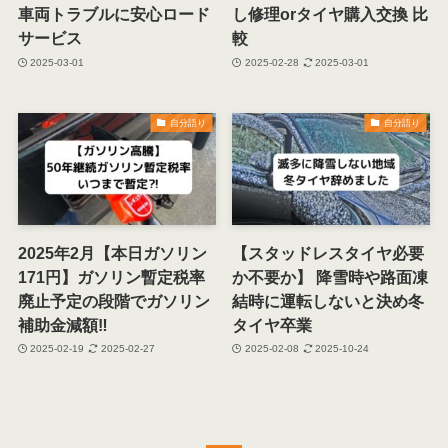
車両トラブルに安心ロード
し修理orタイヤ購入交換 比
サービス
較
2025-03-01
2025-02-28
2025-03-01
自分語り
自分語り
2025年2月【本日ガソリン
【スタッドレスタイヤ必要
171円】ガソリン暫定税率
か不要か】 降雪時や路面凍
廃止予定の段階でガソリン
結時に運転しないと決め冬
補助金減額‼
タイヤ卒業
2025-02-19
2025-02-27
2025-02-08
2025-10-24