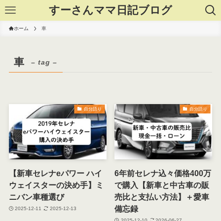
すーさんママ日記ブログ
ホーム
車
車
– tag –
自分語り
自分語り
【新車セレナeパワー ハイ
6年前セレナ込々価格400万
ウェイスターの決め手】ミ
で購入【新車と中古車の販
ニバン車種選び
売比と支払い方法】＋愛車
備忘録
2025-12-11
2025-12-13
2025-12-10
2026-06-27