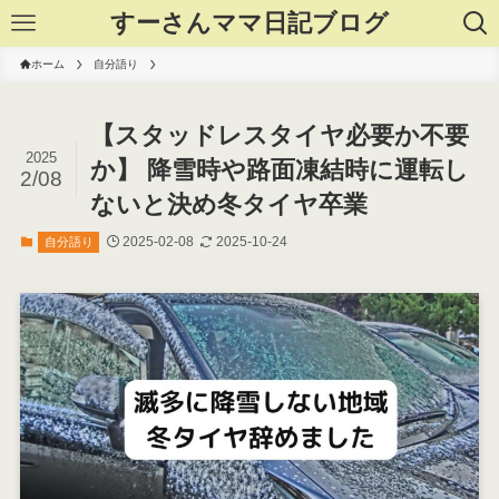
すーさんママ日記ブログ
ホーム
自分語り
【スタッドレスタイヤ必要か不要
2025
か】 降雪時や路面凍結時に運転し
2/08
ないと決め冬タイヤ卒業
2025-02-08
2025-10-24
自分語り