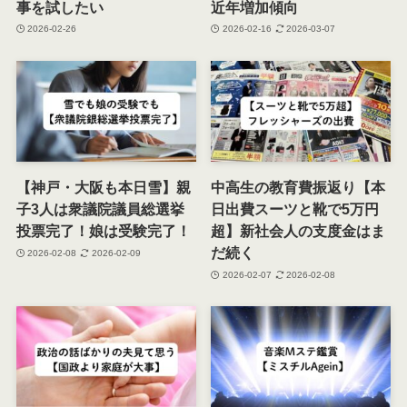
事を試したい
近年増加傾向
2026-02-26
2026-02-16
2026-03-07
【神戸・大阪も本日雪】親
中高生の教育費振返り【本
子3人は衆議院議員総選挙
日出費スーツと靴で5万円
投票完了！娘は受験完了！
超】新社会人の支度金はま
だ続く
2026-02-08
2026-02-09
2026-02-07
2026-02-08