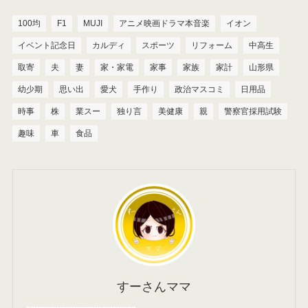
100均
F1
MUJI
アニメ映画ドラマ本音楽
イオン
イベント記念日
カルディ
スポーツ
リフォーム
中高生
取寄
夫
妻
家・家電
家事
家族
家計
山形県
幼少期
思い出
愛犬
手作り
政治マスコミ
日用品
時事
株
業スー
独り言
美健康
親
警察官採用試験
趣味
車
食品
すーさんママ