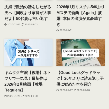
夫婦で政治の話をしたがる
2026年1月ミスチル5年ぶり
夫へ【国政より家庭が大事
Mステで新曲【Again】披
だよ】50代妻は言い返す
露‼本日の出演が素豪華す
ぎ
2026-02-02
2026-02-03
2026-01-31
キムタク主演【教場】ネト
【Good Luckグッドラッ
フリで一気見！最新作は
ク】20年ぶりに読み返し子
2026年2月映画【教場
供に勧めた本を紹介
Requiem】
2026-01-27
2026-01-28
2026-01-29
2026-01-30