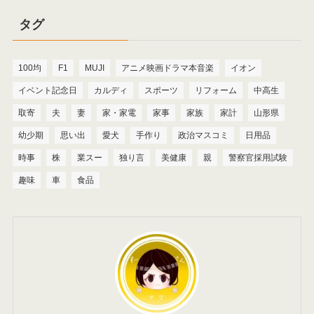
タグ
100均
F1
MUJI
アニメ映画ドラマ本音楽
イオン
イベント記念日
カルディ
スポーツ
リフォーム
中高生
取寄
夫
妻
家・家電
家事
家族
家計
山形県
幼少期
思い出
愛犬
手作り
政治マスコミ
日用品
時事
株
業スー
独り言
美健康
親
警察官採用試験
趣味
車
食品