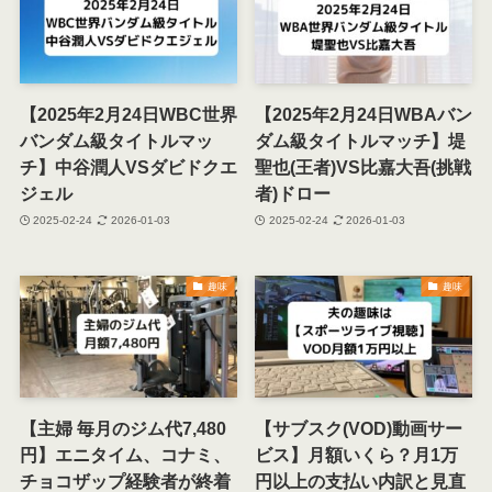
【2025年2月24日WBC世界
【2025年2月24日WBAバン
バンダム級タイトルマッ
ダム級タイトルマッチ】堤
チ】中谷潤人VSダビドクエ
聖也(王者)VS比嘉大吾(挑戦
ジェル
者)ドロー
2025-02-24
2026-01-03
2025-02-24
2026-01-03
趣味
趣味
【主婦 毎月のジム代7,480
【サブスク(VOD)動画サー
円】エニタイム、コナミ、
ビス】月額いくら？月1万
チョコザップ経験者が終着
円以上の支払い内訳と見直