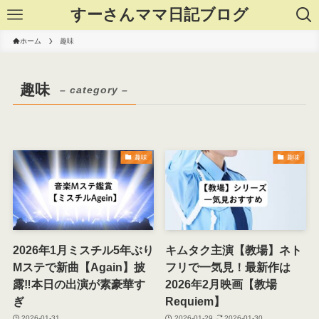
すーさんママ日記ブログ
ホーム
趣味
趣味
– category –
趣味
趣味
2026年1月ミスチル5年ぶり
キムタク主演【教場】ネト
Mステで新曲【Again】披
フリで一気見！最新作は
露‼本日の出演が素豪華す
2026年2月映画【教場
ぎ
Requiem】
2026-01-31
2026-01-29
2026-01-30