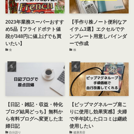
2023年業務スーパーおすす
【手作り株ノート便利なア
め5品【フライドポテト値
イテム3選】エクセルでテ
段が348円に値上げでも買
ンプレート用意しバインダ
いたい】
ーで作成
食
株
【日記・雑記・収益・特化
【ピップマグネループ肩こ
ブログ結局どっち】無料か
りに使用し効果実感】夫婦
ら有料ブログへ変更した主
で半年試した口コミは継続
婦日記
使用したい
自分語り
健康美容