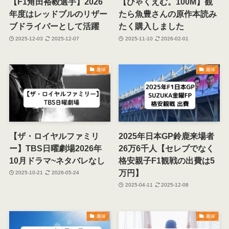
【F1角田裕毅選手】2026
【ひゃくえむ。100M】観
年度はレッドブルのリザー
たら魚豊さんの原作本読み
ブドライバーとして活躍
たく購入しました
2025-12-03
2025-12-07
2025-11-10
2026-02-01
趣味
趣味
【ザ・ロイヤルファミリ
2025年日本GP鈴鹿来場者
ー】TBS日曜劇場2026年
26万6千人【セレブでなく
10月ドラマ~ネタバレなし
格安親子F1観戦の出費は5
万円】
2025-10-21
2026-05-24
2025-04-11
2025-12-08
趣味
趣味