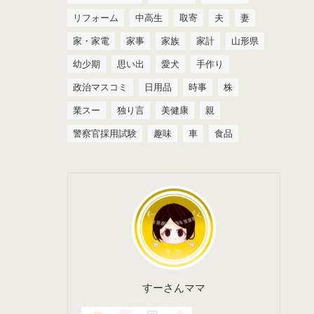
リフォーム
中高生
取寄
夫
妻
家・家電
家事
家族
家計
山形県
幼少期
思い出
愛犬
手作り
政治マスコミ
日用品
時事
株
業スー
独り言
美健康
親
警察官採用試験
趣味
車
食品
すーさんママ