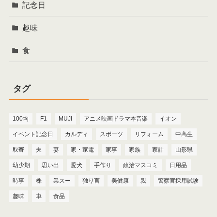
記念日
趣味
食
タグ
100均
F1
MUJI
アニメ映画ドラマ本音楽
イオン
イベント記念日
カルディ
スポーツ
リフォーム
中高生
取寄
夫
妻
家・家電
家事
家族
家計
山形県
幼少期
思い出
愛犬
手作り
政治マスコミ
日用品
時事
株
業スー
独り言
美健康
親
警察官採用試験
趣味
車
食品