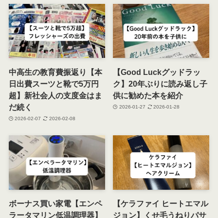
中高生の教育費振返り【本
【Good Luckグッドラッ
日出費スーツと靴で5万円
ク】20年ぶりに読み返し子
超】新社会人の支度金はま
供に勧めた本を紹介
だ続く
2026-01-27
2026-01-28
2026-02-07
2026-02-08
ボーナス買い家電【エンペ
【ケラファイ ヒートエマル
ラータマリン低温調理器】
ジョン】くせ毛うねりパサ