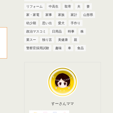
リフォーム
中高生
取寄
夫
妻
家・家電
家事
家族
家計
山形県
幼少期
思い出
愛犬
手作り
政治マスコミ
日用品
時事
株
業スー
独り言
美健康
親
警察官採用試験
趣味
車
食品
すーさんママ