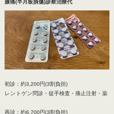
膝痛(半月板損傷)診察治療代
初診：約3,200円(3割負担)
レントゲン問診・徒手検査・痛止注射・薬
再診：約6,700円(3割負担)