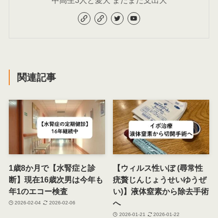
中高生3人と愛犬 まだまだ支出大
関連記事
1歳8か月で【水腎症と診
【ウィルス性いぼ (尋常性
断】現在16歳次男は今年も
疣贅じんじょうせいゆうぜ
年1のエコー検査
い)】液体窒素から除去手術
へ
2026-02-04
2026-02-06
2026-01-21
2026-01-22