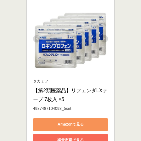
タカミツ
【第2類医薬品】リフェンダLXテ
ープ 7枚入 ×5
4987487104093_5set
Amazonで見る
楽天市場で見る