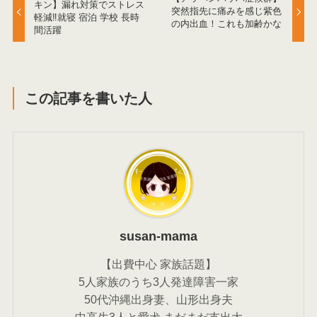
キン】漏れ対策でストレス
突然指先に痛みを感じ紫色
軽減‼就寝 宿泊 学校 長時
の内出血！これも加齢かな
間活躍
この記事を書いた人
susan-mama
【出費中心 家族話題】
5人家族のうち3人発達障害一家
50代沖縄出身妻、山形出身夫