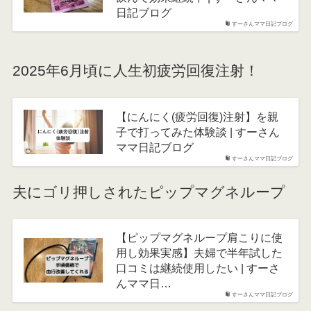
日記ブログ
すーさんママ日記ブログ
2025年6月頃に人生初疲労回復注射！
【にんにく(疲労回復)注射】を親
子で打ってみた体験談 | すーさん
ママ日記ブログ
すーさんママ日記ブログ
夫にゴリ押しされたピップマグネループ
【ピップマグネループ肩こりに使
用し効果実感】夫婦で半年試した
口コミは継続使用したい | すーさ
んママ日…
すーさんママ日記ブログ