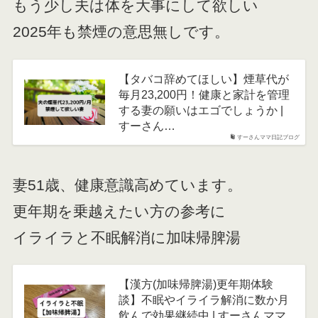
もう少し夫は体を大事にして欲しい
2025年も禁煙の意思無しです。
【タバコ辞めてほしい】煙草代が
毎月23,200円！健康と家計を管理
する妻の願いはエゴでしょうか |
すーさん…
すーさんママ日記ブログ
妻51歳、健康意識高めています。
更年期を乗越えたい方の参考に
イライラと不眠解消に加味帰脾湯
【漢方(加味帰脾湯)更年期体験
談】不眠やイライラ解消に数か月
飲んで効果継続中 | すーさんママ