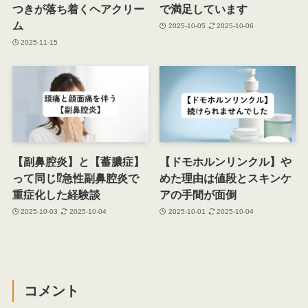
つきが落ち着くヘアクリー
で満足しています
ム
2025-10-05
2025-10-06
2025-11-15
【副鼻腔炎】と【蓄膿症】
【ドモホルンリンクル】や
って同じ⁉急性副鼻腔炎で
めた理由は値段とスキンケ
重症化した経験談
アの手間が面倒
2025-10-03
2025-10-04
2025-10-01
2025-10-04
コメント