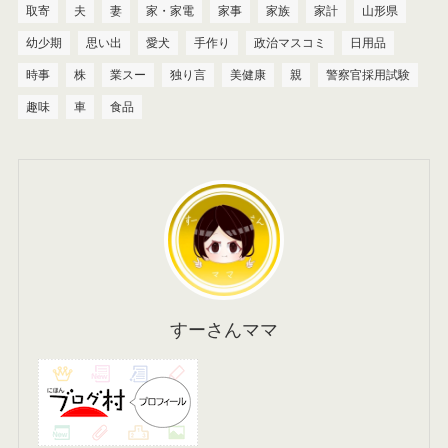
取寄
夫
妻
家・家電
家事
家族
家計
山形県
幼少期
思い出
愛犬
手作り
政治マスコミ
日用品
時事
株
業スー
独り言
美健康
親
警察官採用試験
趣味
車
食品
すーさんママ