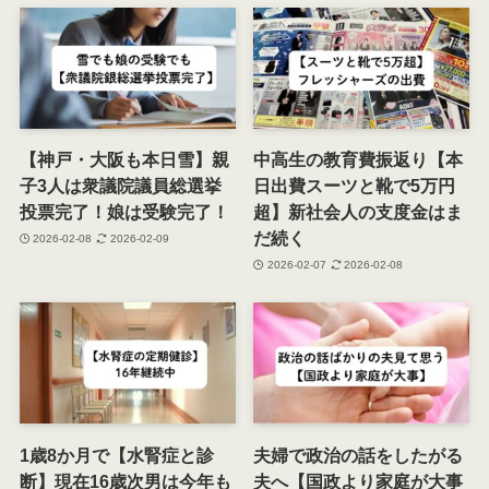
【神戸・大阪も本日雪】親
中高生の教育費振返り【本
子3人は衆議院議員総選挙
日出費スーツと靴で5万円
投票完了！娘は受験完了！
超】新社会人の支度金はま
だ続く
2026-02-08
2026-02-09
2026-02-07
2026-02-08
1歳8か月で【水腎症と診
夫婦で政治の話をしたがる
断】現在16歳次男は今年も
夫へ【国政より家庭が大事