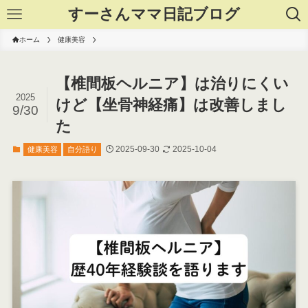
すーさんママ日記ブログ
ホーム
健康美容
【椎間板ヘルニア】は治りにくい
2025
けど【坐骨神経痛】は改善しまし
9/30
た
2025-09-30
2025-10-04
健康美容
自分語り