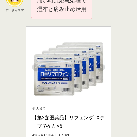
痛い時は応急処理で
湿布と痛み止め活用
すーさんママ
タカミツ
【第2類医薬品】リフェンダLXテ
ープ 7枚入 ×5
4987487104093_5set