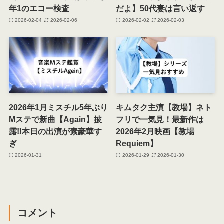
年1のエコー検査
だよ】50代妻は言い返す
2026-02-04
2026-02-06
2026-02-02
2026-02-03
2026年1月ミスチル5年ぶり
キムタク主演【教場】ネト
Mステで新曲【Again】披
フリで一気見！最新作は
露‼本日の出演が素豪華す
2026年2月映画【教場
ぎ
Requiem】
2026-01-31
2026-01-29
2026-01-30
コメント