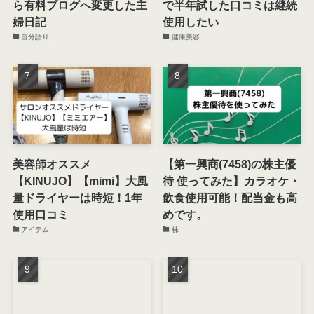
ら有料ブログへ変更した主
で半年試した口コミは継続
婦日記
使用したい
自分語り
健康美容
美容師オススメ
【第一興商(7458)の株主優
【KINUJO】【mimi】大風
待 使ってみた】カラオケ・
量ドライヤーは時短！1年
飲食使用可能！配当金も高
使用口コミ
めです。
アイテム
株