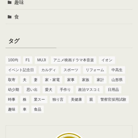
趣味
食
タグ
100均
F1
MUJI
アニメ映画ドラマ本音楽
イオン
イベント記念日
カルディ
スポーツ
リフォーム
中高生
取寄
夫
妻
家・家電
家事
家族
家計
山形県
幼少期
思い出
愛犬
手作り
政治マスコミ
日用品
時事
株
業スー
独り言
美健康
親
警察官採用試験
趣味
車
食品