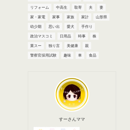
リフォーム
中高生
取寄
夫
妻
家・家電
家事
家族
家計
山形県
幼少期
思い出
愛犬
手作り
政治マスコミ
日用品
時事
株
業スー
独り言
美健康
親
警察官採用試験
趣味
車
食品
すーさんママ